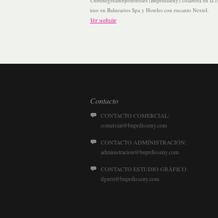
Unbenegreambpotesroses (Bnprdisseny) colabora en la 
uno en Balnearios Spa y Hoteles con encanto Nextel.
Ver website
Contacto
CONTACTO COMERCIAL:
comercial@bnprdisseny.com
CONTACTO ADMINISTRACIÓN:
administracion@bnprdisseny.com
CONTACTO ESTUDIO GRÁFICO:
dgurri@bnprdisseny.com